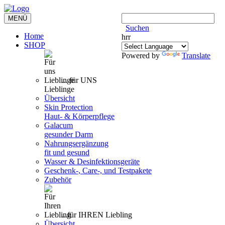
Toggle
MENÜ
navigation
Suchen
Home
hrr
SHOP
Powered by
Translate
... für UNS
Lieblinge
Übersicht
Skin Protection
Haut- & Körperpflege
Galacum
gesunder Darm
Nahrungsergänzung
fit und gesund
Wasser & Desinfektionsgeräte
Geschenk-, Care-, und Testpakete
Zubehör
...für IHREN Liebling
Übersicht