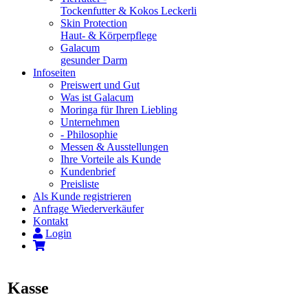
Tockenfutter & Kokos Leckerli
Skin Protection
Haut- & Körperpflege
Galacum
gesunder Darm
Infoseiten
Preiswert und Gut
Was ist Galacum
Moringa für Ihren Liebling
Unternehmen
- Philosophie
Messen & Ausstellungen
Ihre Vorteile als Kunde
Kundenbrief
Preisliste
Als Kunde registrieren
Anfrage Wiederverkäufer
Kontakt
Login
Kasse