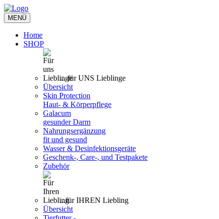
Toggle
MENÜ
navigation
Home
SHOP
... für UNS Lieblinge
Übersicht
Skin Protection
Haut- & Körperpflege
Galacum
gesunder Darm
Nahrungsergänzung
fit und gesund
Wasser & Desinfektionsgeräte
Geschenk-, Care-, und Testpakete
Zubehör
...für IHREN Liebling
Übersicht
Tierfutter -