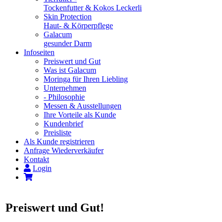
Tockenfutter & Kokos Leckerli
Skin Protection
Haut- & Körperpflege
Galacum
gesunder Darm
Infoseiten
Preiswert und Gut
Was ist Galacum
Moringa für Ihren Liebling
Unternehmen
- Philosophie
Messen & Ausstellungen
Ihre Vorteile als Kunde
Kundenbrief
Preisliste
Als Kunde registrieren
Anfrage Wiederverkäufer
Kontakt
Login
Preiswert und Gut!