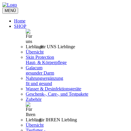
Toggle
MENÜ
navigation
Home
SHOP
... für UNS Lieblinge
Übersicht
Skin Protection
Haut- & Körperpflege
Galacum
gesunder Darm
Nahrungsergänzung
fit und gesund
Wasser & Desinfektionsgeräte
Geschenk-, Care-, und Testpakete
Zubehör
...für IHREN Liebling
Übersicht
Tierfutter -