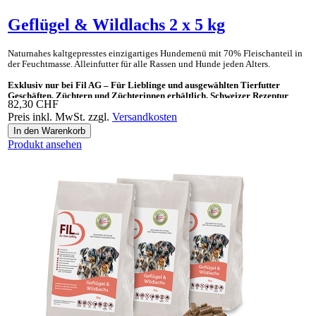
Geflügel & Wildlachs 2 x 5 kg
Naturnahes kaltgepresstes einzig­artiges Hunde­menü mit 70% Fleisch­anteil in
der Feucht­masse. Allein­futter für alle Rassen und Hunde jeden Alters.
Exklusiv nur bei Fil AG – Für Lieblinge und ausgewählten Tierfutter
Geschäften, Züchtern und Züchterinnen erhältlich. Schweizer Rezeptur
82,30 CHF
Preis inkl. MwSt. zzgl.
Versandkosten
Ideal auch als «Gesundes Leckerli» und Ergänzungsnahrung für BARF.
Produkt ansehen