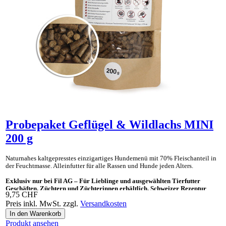
Probepaket Geflügel & Wildlachs MINI
200 g
Naturnahes kaltgepresstes einzig­artiges Hunde­menü mit 70% Fleisch­anteil in
der Feucht­masse. Allein­futter für alle Rassen und Hunde jeden Alters.
Exklusiv nur bei Fil AG – Für Lieblinge und ausgewählten Tierfutter
Geschäften, Züchtern und Züchterinnen erhältlich. Schweizer Rezeptur
9,75 CHF
Preis inkl. MwSt. zzgl.
Versandkosten
Ideal auch als «Gesundes Leckerli» und Ergänzungsnahrung für BARF.
Produkt ansehen