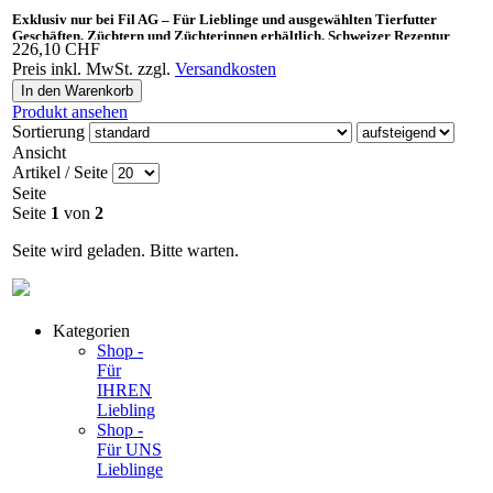
Exklusiv nur bei Fil AG – Für Lieblinge und ausgewählten Tierfutter
Geschäften, Züchtern und Züchterinnen erhältlich. Schweizer Rezeptur
226,10 CHF
Preis inkl. MwSt. zzgl.
Versandkosten
Ideal auch als «Gesundes Leckerli» und Ergänzungsnahrung für BARF.
Produkt ansehen
Sortierung
Ansicht
Artikel / Seite
Seite
Seite
1
von
2
Seite wird geladen. Bitte warten.
Kategorien
Shop -
Für
IHREN
Liebling
Shop -
Für UNS
Lieblinge