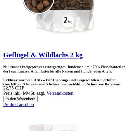
Geflügel & Wildlachs 2 kg
Naturnahes kaltgepresstes einzig­artiges Hunde­menü mit 70% Fleisch­anteil in
der Feucht­masse. Allein­futter für alle Rassen und Hunde jeden Alters.
Exklusiv nur bei Fil AG – Für Lieblinge und ausgewählten Tierfutter
Geschäften, Züchtern und Züchterinnen erhältlich. Schweizer Rezeptur
22,75 CHF
Preis inkl. MwSt. zzgl.
Versandkosten
Ideal auch als «Gesundes Leckerli» und Ergänzungsnahrung für BARF.
Produkt ansehen