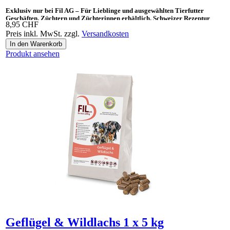
Exklusiv nur bei Fil AG – Für Lieblinge und ausgewählten Tierfutter
Geschäften, Züchtern und Züchterinnen erhältlich. Schweizer Rezeptur
8,95 CHF
Preis inkl. MwSt. zzgl.
Versandkosten
Ideal auch als «Gesundes Leckerli» und Ergänzungsnahrung für BARF.
Produkt ansehen
Geflügel & Wildlachs 1 x 5 kg