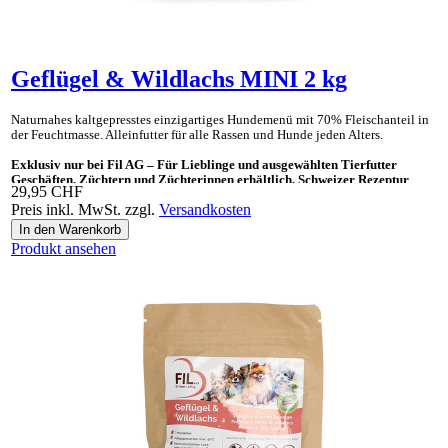
Geflügel & Wildlachs MINI 2 kg
Naturnahes kaltgepresstes einzig­artiges Hunde­menü mit 70% Fleisch­anteil in
der Feucht­masse. Allein­futter für alle Rassen und Hunde jeden Alters.
Exklusiv nur bei Fil AG – Für Lieblinge und ausgewählten Tierfutter
Geschäften, Züchtern und Züchterinnen erhältlich. Schweizer Rezeptur
29,95 CHF
Preis inkl. MwSt. zzgl.
Versandkosten
Ideal auch als «Gesundes Leckerli» und Ergänzungsnahrung für BARF.
Produkt ansehen