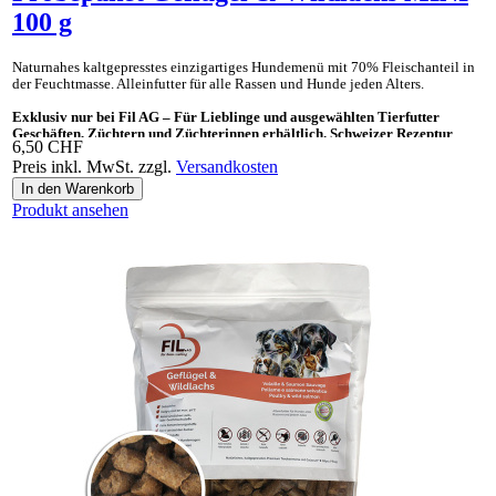
100 g
Naturnahes kaltgepresstes einzig­artiges Hunde­menü mit 70% Fleisch­anteil in
der Feucht­masse. Allein­futter für alle Rassen und Hunde jeden Alters.
Exklusiv nur bei Fil AG – Für Lieblinge und ausgewählten Tierfutter
Geschäften, Züchtern und Züchterinnen erhältlich. Schweizer Rezeptur
6,50 CHF
Preis inkl. MwSt. zzgl.
Versandkosten
Ideal auch als «Gesundes Leckerli» und Ergänzungsnahrung für BARF.
Produkt ansehen