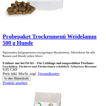
Probepaket Trockenmenü Weidelamm
500 g Hunde
Naturnahes kaltgepresstes einzig­artiges Hunde­menü. Allein­futter für alle
Rassen und Hunde jeden Alters.
Exklusiv nur bei Fil AG – Für Lieblinge und ausgewählten Tierfutter
Geschäften, Züchtern und Züchterinnen erhältlich. Schweizer Rezeptur
9,95 CHF
Preis inkl. MwSt. zzgl.
Versandkosten
Ideal auch als «Gesundes Leckerli» und Ergänzungsnahrung für BARF.
Produkt ansehen