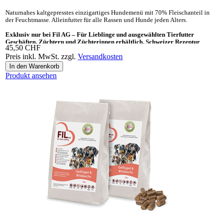
Naturnahes kaltgepresstes einzig­artiges Hunde­menü mit 70% Fleisch­anteil in
der Feucht­masse. Allein­futter für alle Rassen und Hunde jeden Alters.
Exklusiv nur bei Fil AG – Für Lieblinge und ausgewählten Tierfutter
Geschäften, Züchtern und Züchterinnen erhältlich. Schweizer Rezeptur
45,50 CHF
Preis inkl. MwSt. zzgl.
Versandkosten
Ideal auch als «Gesundes Leckerli» und Ergänzungsnahrung für BARF.
Produkt ansehen