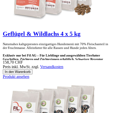
Geflügel & Wildlachs 4 x 5 kg
Naturnahes kaltgepresstes einzig­artiges Hunde­menü mit 70% Fleisch­anteil in
der Feucht­masse. Allein­futter für alle Rassen und Hunde jeden Alters.
Exklusiv nur bei Fil AG – Für Lieblinge und ausgewählten Tierfutter
Geschäften, Züchtern und Züchterinnen erhältlich. Schweizer Rezeptur
158,70 CHF
Preis inkl. MwSt. zzgl.
Versandkosten
Ideal auch als «Gesundes Leckerli» und Ergänzungsnahrung für BARF.
Produkt ansehen