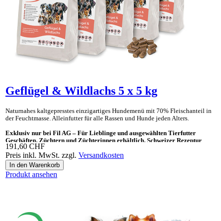
Geflügel & Wildlachs 5 x 5 kg
Naturnahes kaltgepresstes einzig­artiges Hunde­menü mit 70% Fleisch­anteil in
der Feucht­masse. Allein­futter für alle Rassen und Hunde jeden Alters.
Exklusiv nur bei Fil AG – Für Lieblinge und ausgewählten Tierfutter
Geschäften, Züchtern und Züchterinnen erhältlich. Schweizer Rezeptur
191,60 CHF
Preis inkl. MwSt. zzgl.
Versandkosten
Ideal auch als «Gesundes Leckerli» und Ergänzungsnahrung für BARF.
Produkt ansehen