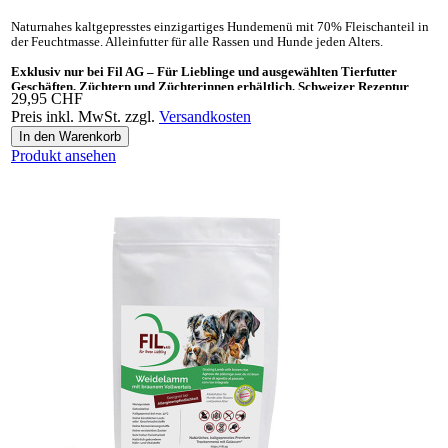
Naturnahes kaltgepresstes einzig­artiges Hunde­menü mit 70% Fleisch­anteil in
der Feucht­masse. Allein­futter für alle Rassen und Hunde jeden Alters.
Exklusiv nur bei Fil AG – Für Lieblinge und ausgewählten Tierfutter
Geschäften, Züchtern und Züchterinnen erhältlich. Schweizer Rezeptur
29,95 CHF
Preis inkl. MwSt. zzgl.
Versandkosten
Ideal auch als «Gesundes Leckerli» und Ergänzungsnahrung für BARF.
Produkt ansehen