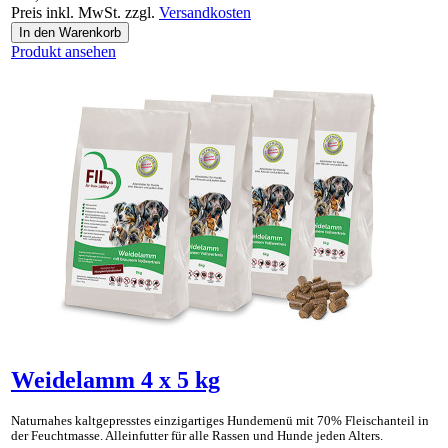
Preis inkl. MwSt. zzgl.
Versandkosten
Ideal auch als «Gesundes Leckerli» und Ergänzungsnahrung für BARF.
Produkt ansehen
Weidelamm 4 x 5 kg
Naturnahes kaltgepresstes einzig­artiges Hunde­menü mit 70% Fleisch­anteil in
der Feucht­masse. Allein­futter für alle Rassen und Hunde jeden Alters.