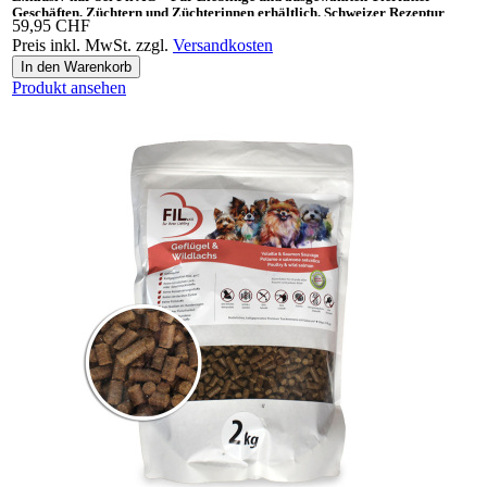
Geschäften, Züchtern und Züchterinnen erhältlich. Schweizer Rezeptur
59,95 CHF
Preis inkl. MwSt. zzgl.
Versandkosten
Ideal auch als «Gesundes Leckerli» und Ergänzungsnahrung für BARF.
Produkt ansehen