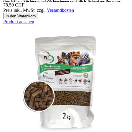
Geschäften, Züchtern und Züchterinnen erhältlich. Schweizer Rezeptur
78,50 CHF
Preis inkl. MwSt. zzgl.
Versandkosten
Ideal auch als «Gesundes Leckerli» und Ergänzungsnahrung für BARF.
Produkt ansehen