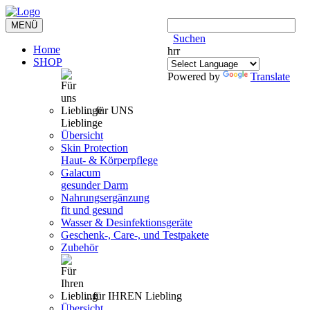
Toggle
MENÜ
navigation
Suchen
Home
hrr
SHOP
Powered by
Translate
... für UNS
Lieblinge
Übersicht
Skin Protection
Haut- & Körperpflege
Galacum
gesunder Darm
Nahrungsergänzung
fit und gesund
Wasser & Desinfektionsgeräte
Geschenk-, Care-, und Testpakete
Zubehör
...für IHREN Liebling
Übersicht