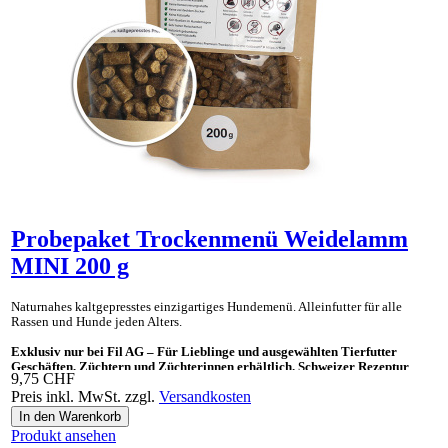
Probepaket Trockenmenü Weidelamm
MINI 200 g
Naturnahes kaltgepresstes einzig­artiges Hunde­menü. Allein­futter für alle
Rassen und Hunde jeden Alters.
Exklusiv nur bei Fil AG – Für Lieblinge und ausgewählten Tierfutter
Geschäften, Züchtern und Züchterinnen erhältlich. Schweizer Rezeptur
9,75 CHF
Preis inkl. MwSt. zzgl.
Versandkosten
Ideal auch als «Gesundes Leckerli» und Ergänzungsnahrung für BARF.
Produkt ansehen