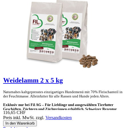
Weidelamm 2 x 5 kg
Naturnahes kaltgepresstes einzig­artiges Hunde­menü mit 70% Fleisch­anteil in
der Feucht­masse. Allein­futter für alle Rassen und Hunde jeden Alters.
Exklusiv nur bei Fil AG – Für Lieblinge und ausgewählten Tierfutter
Geschäften, Züchtern und Züchterinnen erhältlich. Schweizer Rezeptur
116,65 CHF
Preis inkl. MwSt. zzgl.
Versandkosten
Ideal auch als «Gesundes Leckerli» und Ergänzungsnahrung für BARF.