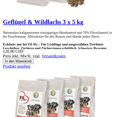
Geflügel & Wildlachs 3 x 5 kg
Naturnahes kaltgepresstes einzig­artiges Hunde­menü mit 70% Fleisch­anteil in
der Feucht­masse. Allein­futter für alle Rassen und Hunde jeden Alters.
Exklusiv nur bei Fil AG – Für Lieblinge und ausgewählten Tierfutter
Geschäften, Züchtern und Züchterinnen erhältlich. Schweizer Rezeptur
120,90 CHF
Preis inkl. MwSt. zzgl.
Versandkosten
Ideal auch als «Gesundes Leckerli» und Ergänzungsnahrung für BARF.
Produkt ansehen