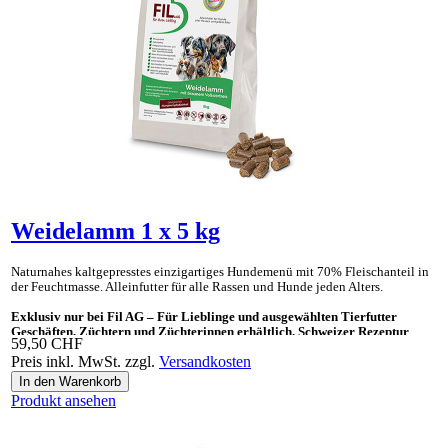
Weidelamm 1 x 5 kg
Naturnahes kaltgepresstes einzig­artiges Hunde­menü mit 70% Fleisch­anteil in
der Feucht­masse. Allein­futter für alle Rassen und Hunde jeden Alters.
Exklusiv nur bei Fil AG – Für Lieblinge und ausgewählten Tierfutter
Geschäften, Züchtern und Züchterinnen erhältlich. Schweizer Rezeptur
59,50 CHF
Preis inkl. MwSt. zzgl.
Versandkosten
Ideal auch als «Gesundes Leckerli» und Ergänzungsnahrung für BARF.
Produkt ansehen