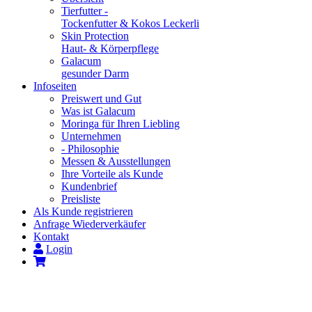
Tierfutter -
Tockenfutter & Kokos Leckerli
Skin Protection
Haut- & Körperpflege
Galacum
gesunder Darm
Infoseiten
Preiswert und Gut
Was ist Galacum
Moringa für Ihren Liebling
Unternehmen
- Philosophie
Messen & Ausstellungen
Ihre Vorteile als Kunde
Kundenbrief
Preisliste
Als Kunde registrieren
Anfrage Wiederverkäufer
Kontakt
Login