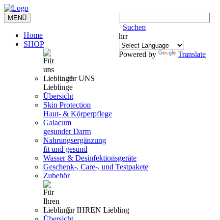
Toggle
MENÜ
navigation
Suchen
Home
hrr
SHOP
Powered by
Translate
... für UNS
Lieblinge
Übersicht
Skin Protection
Haut- & Körperpflege
Galacum
gesunder Darm
Nahrungsergänzung
fit und gesund
Wasser & Desinfektionsgeräte
Geschenk-, Care-, und Testpakete
Zubehör
...für IHREN Liebling
Übersicht